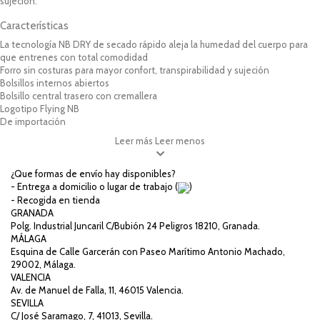
sujeción.
Características
La tecnología NB DRY de secado rápido aleja la humedad del cuerpo para
que entrenes con total comodidad
Forro sin costuras para mayor confort, transpirabilidad y sujeción
Bolsillos internos abiertos
Bolsillo central trasero con cremallera
Logotipo Flying NB
De importación
Leer más
Leer menos
¿Que formas de envío hay disponibles?
- Entrega a domicilio o lugar de trabajo (
)
- Recogida en tienda
GRANADA
Polg. Industrial Juncaril C/Bubión 24 Peligros 18210, Granada.
MÁLAGA
Esquina de Calle Garcerán con Paseo Marítimo Antonio Machado,
29002, Málaga.
VALENCIA
Av. de Manuel de Falla, 11, 46015 Valencia.
SEVILLA
C/ José Saramago, 7, 41013, Sevilla.