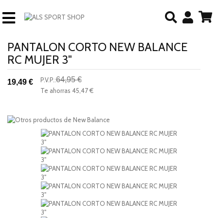
PANTALON CORTO NEW BALANCE
RC MUJER 3"
64,95 €
P.V.P.:
19,49 €
-70%
Te ahorras
45,47 €
descuento