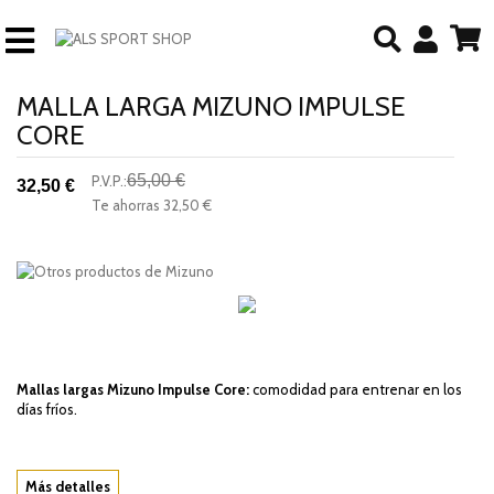
MALLA LARGA MIZUNO IMPULSE
CORE
65,00 €
P.V.P.:
32,50 €
-50%
Te ahorras
32,50 €
descuento
Mallas largas Mizuno Impulse Core:
comodidad para entrenar en los
días fríos.
Más detalles